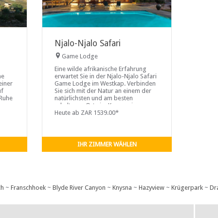
Njalo-Njalo Safari
Game Lodge
Eine wilde afrikanische Erfahrung
he
erwartet Sie in der Njalo-Njalo Safari
einer
Game Lodge im Westkap. Verbinden
uf
Sie sich mit der Natur an einem der
 Ruhe
natürlichsten und am besten
erhaltenen Orte im Karoo, einer
essen
unvergesslichen Erfahrung für die
Heute ab ZAR 1539.00*
ganze Familie.
IHR ZIMMER WÄHLEN
ch
~
Franschhoek
~
Blyde River Canyon
~
Knysna
~
Hazyview
~
Krügerpark
~
Dr