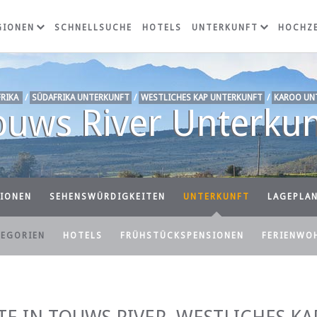
GIONEN
SCHNELLSUCHE
HOTELS
UNTERKUNFT
HOCHZE
RIKA
/
SÜDAFRIKA UNTERKUNFT
/
WESTLICHES KAP UNTERKUNFT
/
KAROO UN
ouws River Unterkun
IONEN
SEHENSWÜRDIGKEITEN
UNTERKUNFT
LAGEPLA
TEGORIEN
HOTELS
FRÜHSTÜCKSPENSIONEN
FERIENWO