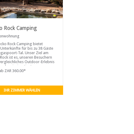
o Rock Camping
ienwohnung
cko Rock Camping bietet
Unterkünfte für bis zu 38 Gäste
gaspoort-Tal. Unser Ziel am
Rock ist es, unseren Besuchern
vergleichliches Outdoor-Erlebnis
em der einzigartigsten
ebiete der Erde zu bieten.
ab ZAR 360.00*
IHR ZIMMER WÄHLEN