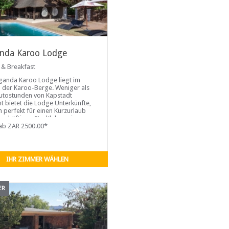
nda Karoo Lodge
 & Breakfast
ganda Karoo Lodge liegt im
 der Karoo-Berge. Weniger als
utostunden von Kapstadt
nt bietet die Lodge Unterkünfte,
ch perfekt für einen Kurzurlaub
schäftigen Stadtleben eignen.
elegene Attraktionen wie die
ab ZAR 2500.00*
sbos Fontein 4X4 Trails und
uila Private Game Reserve (wo
g 5 afrikanischen Tiere auf
-Reisen zu sehen sind) werden
IHR ZIMMER WÄHLEN
gsüber unterhalten.
ER