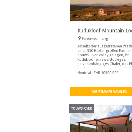
Kudukloof Mountain Lo
Ferienwohnung
Abseits der ausgetretenen Pfad
einer 550 Hektar großen Farm i
Touws River Valley gelegen, ist
Kudukloof ein zweistöckiges,
netzunabhängiges Chalet, das Pl
für 12 Erwachsene und vier Kind
bietet. Das Chalet verfügt über e
Heute ab ZAR 10900.00*
Planschbecken, einen holzbefeu
Whirlpool und eine Feuerstellen-
Boma mit Grill-/Braai-Einrichtun
Das Gehöft bietet die ultimative
IHR ZIMMER WÄHLEN
Abgeschiedenheit mit spektakul
Milchstraßennächten und
weitreichendem Blick auf das Tal
TOUWS RIVER