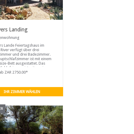
ers Landing
ienwohnung
s Lande Feiertagshaus im
River verfügt über drei
zimmer und drei Badezimmer.
uptschlafzimmer ist mit einem
ize-Bett ausgestattet. Das
 Schlafzimmer ist mit zwei
betten eingerichtet und das dritte
ab ZAR 2750.00*
zimmer ist mit vier
saalbetten eingerichtet. Jedes
IHR ZIMMER WÄHLEN
ER