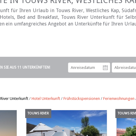
E IN TOUWS RIVER, WESTLICHES KAP
nft für Ihren Urlaub in Touws River, Westliches Kap, Südafr
otels, Bed and Breakfast, Touws River Unterkunft für Selb
hnen ein umfangreiches Angebot an Unterkünfte für Ihren Urla
EN SIE AUS 11 UNTERKÜNFTEN!
Anreiseda
River Unterkunft
/
Hotel Unterkunft
/
Frühstückspensionen
/
Ferienwohnungen
TOUWS RIVER
TOUWS RIV