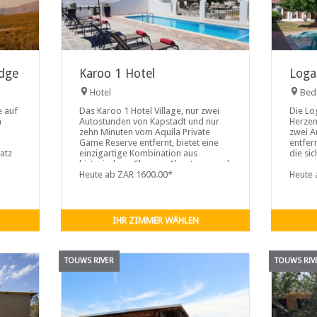
dge
Karoo 1 Hotel
Loga
Hotel
Bed
e auf
Das Karoo 1 Hotel Village, nur zwei
Die Lo
m
Autostunden von Kapstadt und nur
Herzen
zehn Minuten vom Aquila Private
zwei A
Game Reserve entfernt, bietet eine
entfer
atz
einzigartige Kombination aus
die si
er
historischem Charme, Abenteuer und
vom ge
in
Komfort. Auf einem sorgfältig
Heute ab ZAR 1600.00*
Nahe g
Heute 
erten
restaurierten Bauernhof aus dem 19.
Leuwen
Jahrhundert gelegen, bietet dieses
das Aq
gen.
familien- und haustierfreundliche
die Bi
Resort den idealen Rahmen für
Safari
IHR ZIMMER WÄHLEN
ären
Wochenendausflüge, besondere
Sie ta
.
TOUWS RIVER
TOUWS RIV