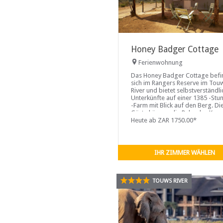
Honey Badger Cottage
Ferienwohnung
Das Honey Badger Cottage befi
sich im Rangers Reserve im Tou
River und bietet selbstverständl
Unterkünfte auf einer 1385 -Stu
-Farm mit Blick auf den Berg. Di
Gäste können die Ruhe des Kar
genießen, sich zurücklehnen, ihr
Heute ab ZAR 1750.00*
Sorgen vergessen und entspan
IHR ZIMMER WÄHLEN
TOUWS RIVER