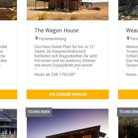
The Wagon House
Weav
Ferienwohnung
Fer
ndet
Das Haus bietet Platz für bis zu 12
Weaver
ws
Gäste. Im Hauptwohnbereich
Touws 
iche
befinden sich Etagenbetten für acht
Schlaf
nden
Personen und ein weiteres Zimmer
Das Ha
e
mit einem Doppelbett und einem
Queens
oo
Etagenbett. Es gibt zwei Badezimmer,
zweite
e
jedes mit Dusche, WC und
Heute ab ZAR 1733.00*
Einzel
Heute 
nen
Waschbecken.
Schlaf
Schlaf
IHR ZIMMER WÄHLEN
TOUWS RIVER
TOUWS RIV