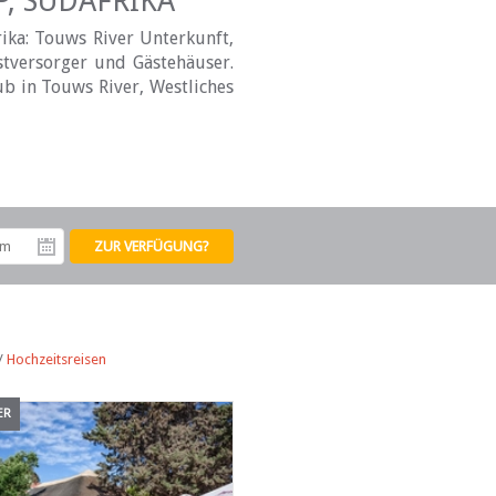
, SÜDAFRIKA
ika: Touws River Unterkunft,
stversorger und Gästehäuser.
ub in Touws River, Westliches
tum
Abreisedatum
/
Hochzeitsreisen
ER