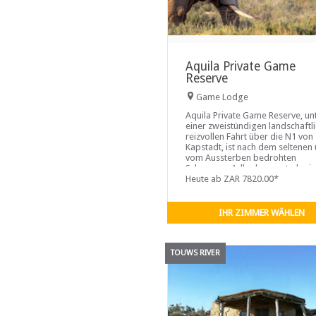
Aquila Private Game
Reserve
Game Lodge
Aquila Private Game Reserve, un
einer zweistündigen landschaftl
reizvollen Fahrt über die N1 von
Kapstadt, ist nach dem seltenen
vom Aussterben bedrohten
Schwarzen Adler benannt, der in
Gegend gedeiht. Dieses 4 Sterne
Heute ab ZAR 7820.00*
5, malariafreie, 500 Hektar groß
Reservat wurde 1985 zum privat
Naturreservat
IHR ZIMMER WÄHLEN
TOUWS RIVER