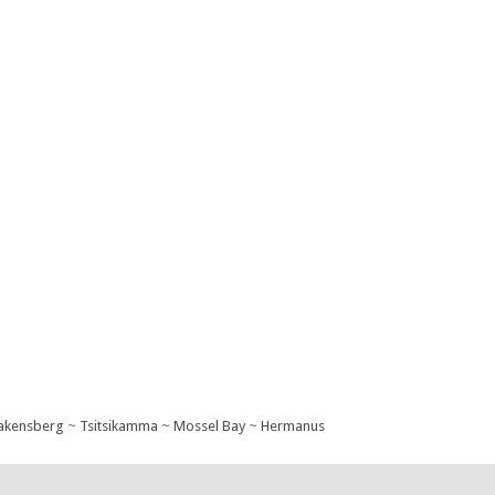
akensberg
~
Tsitsikamma
~
Mossel Bay
~
Hermanus