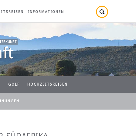
ITSREISEN
INFORMATIONEN
TERKUNFT
ft
N
GOLF
HOCHZEITSREISEN
HNUNGEN