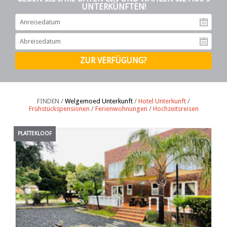
UNTERKÜNFTEN!
An
Ab
FINDEN /
Welgemoed Unterkunft
/
Hotel Unterkunft
/
Frühstückspensionen
/
Ferienwohnungen
/
Hochzeitsreisen
PLATTEKLOOF