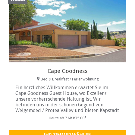
Cape Goodness
Bed & Breakfast / Ferienwohnung
Ein herzliches Willkommen erwartet Sie im
Cape Goodness Guest House, wo Exzellenz
unsere vorherrschende Haltung ist. Wir
befinden uns in der schönen Gegend von
Welgemoed / Protea Valley und bieten Kapstadt
Selbstversorger vor der Haustür der
Heute ab ZAR 875.00*
Weinstraße Durbanville, 3 km vom
Einkaufszentrum Tyger Valley entfernt.