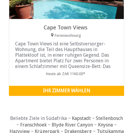
Cape Town Views
Ferienwohnung
Cape Town Views ist eine Selbstversorger-
Wohnung, die Teil des Haupthauses in
Plattekloof ist, in einer ruhigen Gegend. Das
Apartment bietet Platz für zwei Personen in
einem Schlafzimmer mit Queensize-Bett. Das
Badezimmer ...
Heute ab ZAR 1160.00*
IHR ZIMMER WÄHLEN
Beliebte Ziele in Südafrika ~
Kapstadt
~
Stellenbosch
~
Franschhoek
~
Blyde River Canyon
~
Knysna
~
Hazyview
~
Krügerpark
~
Drakensberg
~
Tsitsikamma