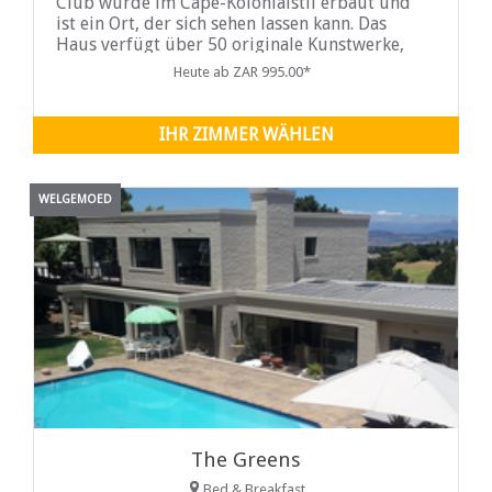
Club wurde im Cape-Kolonialstil erbaut und
ist ein Ort, der sich sehen lassen kann. Das
Haus verfügt über 50 originale Kunstwerke,
die an fast jeder Wand hängen und mit einer
Heute ab ZAR 995.00*
Auswahl an Antiquitäten ausgestattet sind.
IHR ZIMMER WÄHLEN
WELGEMOED
The Greens
Bed & Breakfast