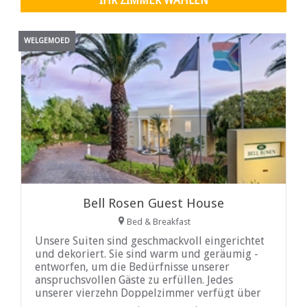
IHR ZIMMER WÄHLEN
WELGEMOED
Bell Rosen Guest House
Bed & Breakfast
Unsere Suiten sind geschmackvoll eingerichtet
und dekoriert. Sie sind warm und geräumig -
entworfen, um die Bedürfnisse unserer
anspruchsvollen Gäste zu erfüllen. Jedes
unserer vierzehn Doppelzimmer verfügt über
ein eigenes Badezimmer, Telefon,