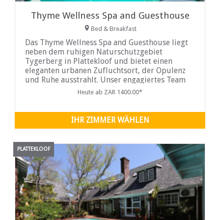
Thyme Wellness Spa and Guesthouse
Bed & Breakfast
Das Thyme Wellness Spa and Guesthouse liegt
neben dem ruhigen Naturschutzgebiet
Tygerberg in Plattekloof und bietet einen
eleganten urbanen Zufluchtsort, der Opulenz
und Ruhe ausstrahlt. Unser engagiertes Team
von Fachleuten geht gerne auf Ihre Wünsche ein
Heute ab ZAR 1400.00*
und sorgt für ein reibungsloses und
verwöhnendes Erlebnis während Ihres
gesamten Aufenthalts.
IHR ZIMMER WÄHLEN
PLATTEKLOOF