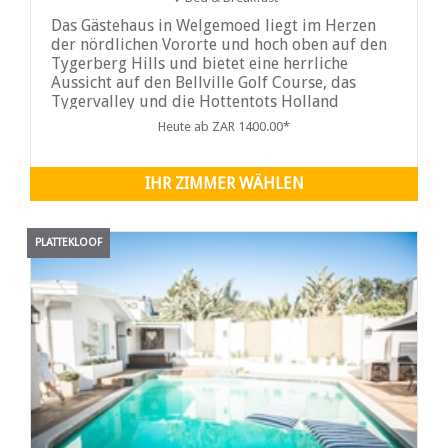
Das Gästehaus in Welgemoed liegt im Herzen
der nördlichen Vororte und hoch oben auf den
Tygerberg Hills und bietet eine herrliche
Aussicht auf den Bellville Golf Course, das
Tygervalley und die Hottentots Holland
Mountain Range des Boland. The Greens bietet
Heute ab ZAR 1400.00*
eine private Umgebung mit Doppelsuiten, die
alle
IHR ZIMMER WÄHLEN
PLATTEKLOOF