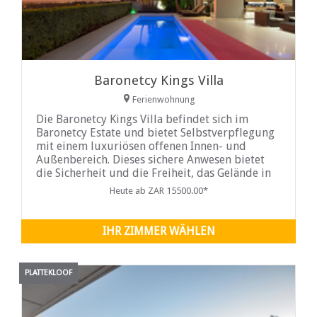
Baronetcy Kings Villa
Ferienwohnung
Die Baronetcy Kings Villa befindet sich im
Baronetcy Estate und bietet Selbstverpflegung
mit einem luxuriösen offenen Innen- und
Außenbereich. Dieses sichere Anwesen bietet
die Sicherheit und die Freiheit, das Gelände in
aller Ruhe und mit dem Komfort von
Heute ab ZAR 15500.00*
Restaurants und Geschäften in der Nähe zu
IHR ZIMMER WÄHLEN
PLATTEKLOOF