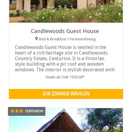
Candlewoods Guest House
Bed & Breakfast / Ferienwohnung
Candlewoods Guest House is nestled in the
heart of a rich heritage site in Candlewoods
Country Estate, Centurion. It is a Victorian
style building with a pit roof and wooden
windows. The interior is stylish decorated with
rich fabrics and crisp white linen. Surrounded
Heute ab ZAR 1550.00*
by ...
IHR ZIMMER WÄHLEN
CENTURION