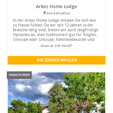
Arbez Home Lodge
Bed & Breakfast
In der Arbez Home Lodge müssen Sie sich wie
zu Hause fühlen. Da wir seit 12 Jahren in der
Branche tätig sind, bieten wir auch langfristige
Optionen an, dies funktioniert gut für Singles,
Umzüge oder Umzüge, Familienbesuche und
natürlich, wenn Sie es sich leisten können,
Heute ab ZAR 950.00*
Aufenthalte von bis zu einem Jahr.
IHR ZIMMER WÄHLEN
HENNOPS RIVER