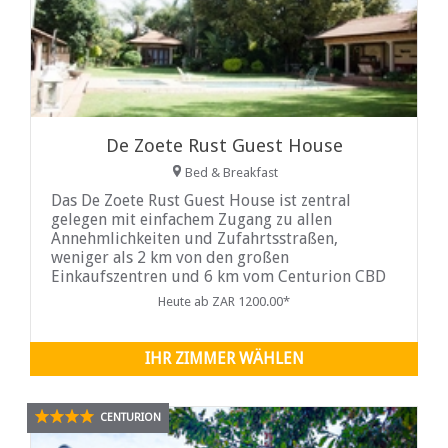
De Zoete Rust Guest House
Bed & Breakfast
Das De Zoete Rust Guest House ist zentral
gelegen mit einfachem Zugang zu allen
Annehmlichkeiten und Zufahrtsstraßen,
weniger als 2 km von den großen
Einkaufszentren und 6 km vom Centurion CBD
entfernt. Die Gästezimmer bieten
Heute ab ZAR 1200.00*
außergewöhnlich viel Platz und Luxus und
erfüllen alle Ihre Bedürfnisse.
IHR ZIMMER WÄHLEN
CENTURION