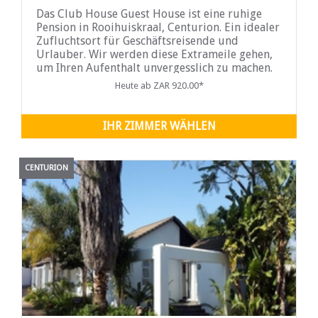
Das Club House Guest House ist eine ruhige
Pension in Rooihuiskraal, Centurion. Ein idealer
Zufluchtsort für Geschäftsreisende und
Urlauber. Wir werden diese Extrameile gehen,
um Ihren Aufenthalt unvergesslich zu machen.
Alle Zimmer sind wunderschön und
Heute ab ZAR 920.00*
geschmackvoll eingerichtet. Die Unterkunft
besteht aus
IHR ZIMMER WÄHLEN
CENTURION