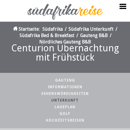
Startseite:
Südafrika
/
Südafrika Unterkunft
/
Südafrika Bed & Breakfast
/
Gauteng B&B
/
Nördliches Gauteng B&B
Centurion Übernachtung
mit Frühstück
GAUTENG
INFORMATIONEN
SEHENSWÜRDIGKEITEN
UNTERKUNFT
LAGEPLAN
GOLF
HOCHZEITSREISEN