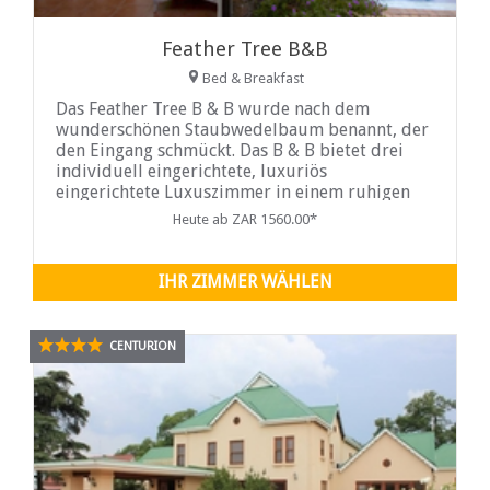
Feather Tree B&B
Bed & Breakfast
Das Feather Tree B & B wurde nach dem
wunderschönen Staubwedelbaum benannt, der
den Eingang schmückt. Das B & B bietet drei
individuell eingerichtete, luxuriös
eingerichtete Luxuszimmer in einem ruhigen
Garten mit Pool. Besuchen Sie das
Heute ab ZAR 1560.00*
IHR ZIMMER WÄHLEN
CENTURION