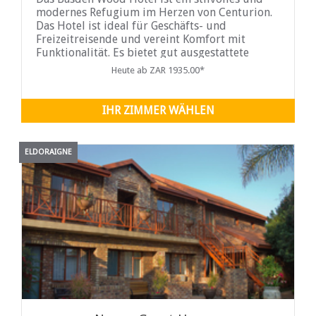
modernes Refugium im Herzen von Centurion.
Das Hotel ist ideal für Geschäfts- und
Freizeitreisende und vereint Komfort mit
Funktionalität. Es bietet gut ausgestattete
Zimmer, moderne Annehmlichkeiten und eine
Heute ab ZAR 1935.00*
gute Anbindung an Hauptverkehrsstraßen,
Einkaufszentren und nahegelegene
Sehenswürdigkeiten. Die entspannte
IHR ZIMMER WÄHLEN
ELDORAIGNE