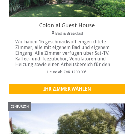
Colonial Guest House
Bed & Breakfast
Wir haben 16 geschmackvoll eingerichtete
Zimmer, alle mit eigenem Bad und eigenem
Eingang. Alle Zimmer verfügen über Sat-TV,
Kaffee- und Teezubehör, Ventilatoren und
Heizung sowie einen Arbeitsbereich für den
Geschäftsgast. Wir sind auch WLAN-fähig.
Heute ab ZAR 1200.00*
IHR ZIMMER WÄHLEN
CENTURION