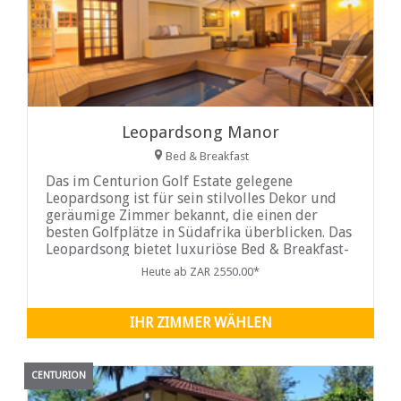
Leopardsong Manor
Bed & Breakfast
Das im Centurion Golf Estate gelegene
Leopardsong ist für sein stilvolles Dekor und
geräumige Zimmer bekannt, die einen der
besten Golfplätze in Südafrika überblicken. Das
Leopardsong bietet luxuriöse Bed & Breakfast-
Unterkünfte in 18 individuell eingerichteten
Heute ab ZAR 2550.00*
Suiten.
IHR ZIMMER WÄHLEN
CENTURION