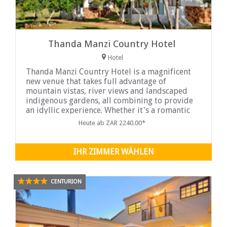
Thanda Manzi Country Hotel
Hotel
Thanda Manzi Country Hotel is a magnificent
new venue that takes full advantage of
mountain vistas, river views and landscaped
indigenous gardens, all combining to provide
an idyllic experience. Whether it's a romantic
weekend away, a high-level business
Heute ab ZAR 2240.00*
conference or ...
IHR ZIMMER WÄHLEN
CENTURION