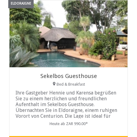
ELDORAIGNE
Sekelbos Guesthouse
Bed & Breakfast
Ihre Gastgeber Hennie und Karensa begrüßen
Sie zu einem herzlichen und freundlichen
Aufenthalt im Sekelbos Guesthouse.
Übernachten Sie in Eldoraigne, einem ruhigen
Vorort von Centurion. Die Lage ist ideal für
Touristen und Geschäftsreisende mit einfachem
Heute ab ZAR 990.00*
Zugang zu den wichtigsten Autobahnen wie der
N1, N14, Ruimte Road und Old Johannesburg