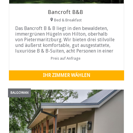
Bancroft B&B
Bed & Breakfast
Das Bancroft B & B liegt in den bewaldeten,
immergrünen Hügeln von Hilton, oberhalb
von Pietermaritzburg. Wir bieten drei stilvolle
und äußerst komfortable, gut ausgestattete,
luxuriöse B & B-Suiten, acht Personen in einer
gemütlichen Umgebung mit einem schönen
Preis auf Anfrage
Garten...
IHR ZIMMER WÄHLEN
BALGOWAN