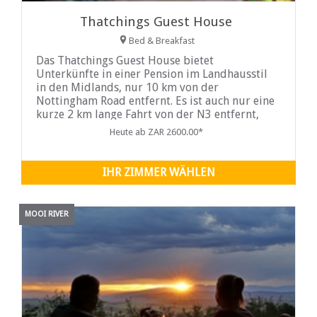
Thatchings Guest House
Bed & Breakfast
Das Thatchings Guest House bietet
Unterkünfte in einer Pension im Landhausstil
in den Midlands, nur 10 km von der
Nottingham Road entfernt. Es ist auch nur eine
kurze 2 km lange Fahrt von der N3 entfernt,
der Hauptstrecke zwischen Johannesburg und
Heute ab ZAR 2600.00*
Durban. Es ist Teil des Midlands Meander,
einer der bedeutendsten
Kunsthandwerksrouten Südafrikas...
IHR ZIMMER WÄHLEN
MOOI RIVER