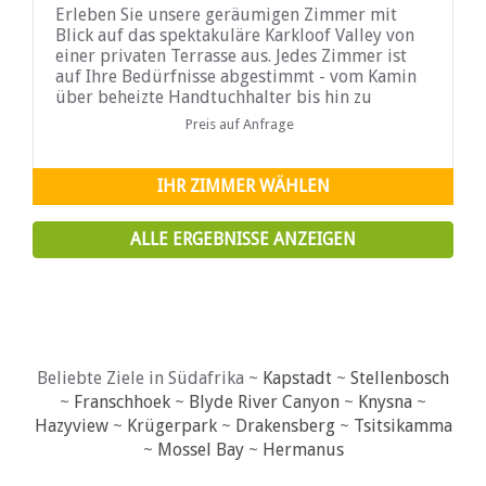
Erleben Sie unsere geräumigen Zimmer mit
Blick auf das spektakuläre Karkloof Valley von
einer privaten Terrasse aus. Jedes Zimmer ist
auf Ihre Bedürfnisse abgestimmt - vom Kamin
über beheizte Handtuchhalter bis hin zu
Whirlpools. Alle unsere Zimmer haben Open
Preis auf Anfrage
View HD TV und nicht DSTV...
IHR ZIMMER WÄHLEN
ALLE ERGEBNISSE ANZEIGEN
Beliebte Ziele in Südafrika ~
Kapstadt
~
Stellenbosch
~
Franschhoek
~
Blyde River Canyon
~
Knysna
~
Hazyview
~
Krügerpark
~
Drakensberg
~
Tsitsikamma
~
Mossel Bay
~
Hermanus