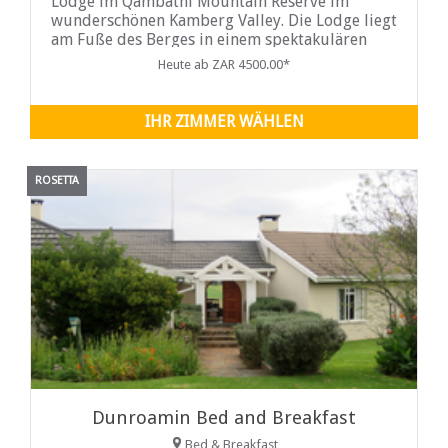
Lodge im Qambathi Mountain Reserve im
wunderschönen Kamberg Valley. Die Lodge liegt
am Fuße des Berges in einem spektakulären
Garten und mit herrlicher Aussicht.
Heute ab ZAR 4500.00*
IHR ZIMMER WÄHLEN
ROSETTA
Dunroamin Bed and Breakfast
Bed & Breakfast