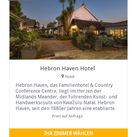
Hebron Haven Hotel
Hotel
Hebron Haven, das Familienhotel & Country
Conference Centre, liegt im Herzen der
Midlands Meander, der führenden Kunst- und
Handwerksroute von KwaZulu Natal. Hebron
Haven, seit den 1880er Jahren eine etablierte
Gaststätte, bietet altmodischen Charme und
Preis auf Anfrage
Gastfreundschaft, die sowohl lokal als auch
international bekannt ist.
IHR ZIMMER WÄHLEN