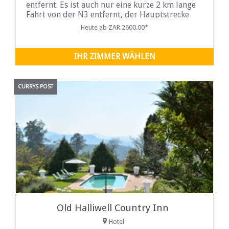
entfernt. Es ist auch nur eine kurze 2 km lange
Fahrt von der N3 entfernt, der Hauptstrecke
zwischen Johannesburg und Durban. Es ist Teil
Heute ab ZAR 2600.00*
des Midlands Meander, einer der
bedeutendsten Kunsthandwerksrouten
Südafrikas...
IHR ZIMMER WÄHLEN
CURRYS POST
Old Halliwell Country Inn
Hotel