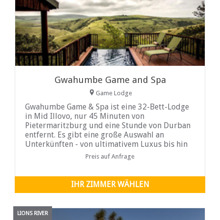
Gwahumbe Game and Spa
Game Lodge
Gwahumbe Game & Spa ist eine 32-Bett-Lodge
in Mid Illovo, nur 45 Minuten von
Pietermaritzburg und eine Stunde von Durban
entfernt. Es gibt eine große Auswahl an
Unterkünften - von ultimativem Luxus bis hin
zu komfortablen Lodges oder alternativ einem
Preis auf Anfrage
rustikalen Buschcamp reichen.
IHR ZIMMER WÄHLEN
LIONS RIVER