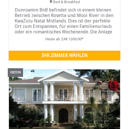
Bed & Breakfast
Dunroamin BnB befindet sich in einem kleinen
Betrieb zwischen Rosetta und Mooi River in den
KwaZulu Natal Midlands. Dies ist der perfekte
Ort zum Entspannen, für einen Familienurlaub
oder ein romantisches Wochenende. Die Anlage
verfügt über einen ruhigen Garten mit weitem
Heute ab ZAR 1300.00*
Blick auf die ...
IHR ZIMMER WÄHLEN
HILTON