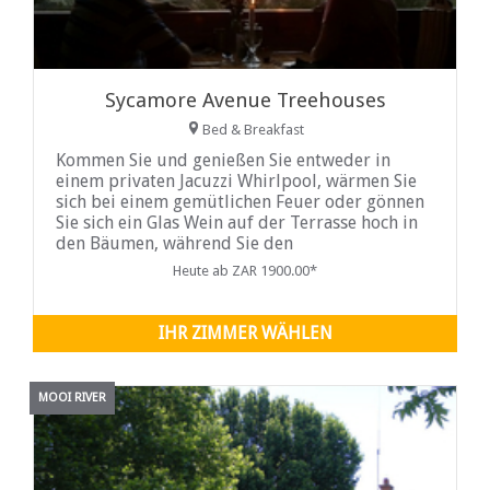
Sycamore Avenue Treehouses
Bed & Breakfast
Kommen Sie und genießen Sie entweder in
einem privaten Jacuzzi Whirlpool, wärmen Sie
sich bei einem gemütlichen Feuer oder gönnen
Sie sich ein Glas Wein auf der Terrasse hoch in
den Bäumen, während Sie den
Sonnenuntergang über Giants Castle in den
Heute ab ZAR 1900.00*
Drakensbergen beobachten.
IHR ZIMMER WÄHLEN
MOOI RIVER