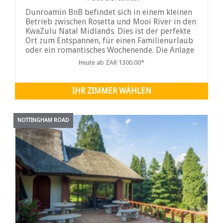
Dunroamin BnB befindet sich in einem kleinen
Betrieb zwischen Rosetta und Mooi River in den
KwaZulu Natal Midlands. Dies ist der perfekte
Ort zum Entspannen, für einen Familienurlaub
oder ein romantisches Wochenende. Die Anlage
verfügt über einen ruhigen Garten mit weitem
Heute ab ZAR 1300.00*
Blick auf die ...
IHR ZIMMER WÄHLEN
NOTTINGHAM ROAD