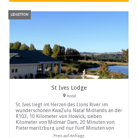
LIDGETTON
St Ives Lodge
Hotel
St. Ives liegt im Herzen des Lions River im
wunderschönen KwaZulu Natal Midlands an der
R103, 10 Kilometer von Howick, sieben
Kilometer von Midmar Dam, 20 Minuten von
Pietermaritzburg und nur fünf Minuten von
der Nelson Mandela Capture Sehenswürdigkeit
Preis auf Anfrage