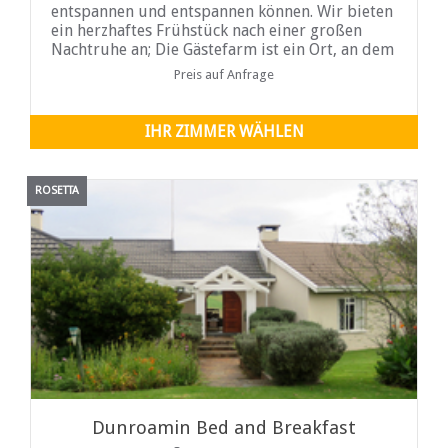
entspannen und entspannen können. Wir bieten
ein herzhaftes Frühstück nach einer großen
Nachtruhe an; Die Gästefarm ist ein Ort, an dem
Sie sich in einer ruhigen Oase der Freizeit und
Preis auf Anfrage
des ...
IHR ZIMMER WÄHLEN
ROSETTA
Dunroamin Bed and Breakfast