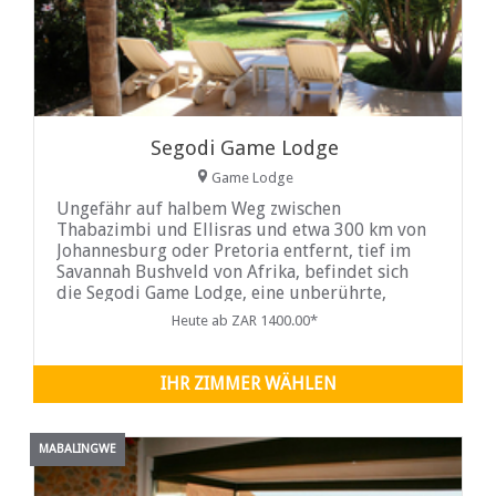
Segodi Game Lodge
Game Lodge
Ungefähr auf halbem Weg zwischen
Thabazimbi und Ellisras und etwa 300 km von
Johannesburg oder Pretoria entfernt, tief im
Savannah Bushveld von Afrika, befindet sich
die Segodi Game Lodge, eine unberührte,
komplett eingezäunte Wild-Lodge
Heute ab ZAR 1400.00*
IHR ZIMMER WÄHLEN
MABALINGWE