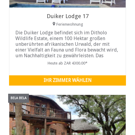
Duiker Lodge 17
Ferienwohnung
Die Duiker Lodge befindet sich im Ditholo
Wildlife Estate, einem 100 Hektar großen
unberührten afrikanischen Urwald, der mit
einer Vielfalt an Fauna und Flora bewacht wird,
um Nachhaltigkeit zu gewährleisten. Das
Anwesen liegt im Herzen des Limpopo vor einer
Heute ab ZAR 4300.00*
wunderschönen Kulisse der Waterberg
Mountains ...
IHR ZIMMER WÄHLEN
BELA BELA