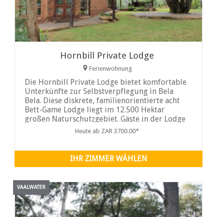
Hornbill Private Lodge
Ferienwohnung
Die Hornbill Private Lodge bietet komfortable
Unterkünfte zur Selbstverpflegung in Bela
Bela. Diese diskrete, familienorientierte acht
Bett-Game Lodge liegt im 12.500 Hektar
großen Naturschutzgebiet. Gäste in der Lodge
haben vollen Zugang zu allen Anlagen in
Heute ab ZAR 3700.00*
Mabalingwe.
IHR ZIMMER WÄHLEN
VAALWATER