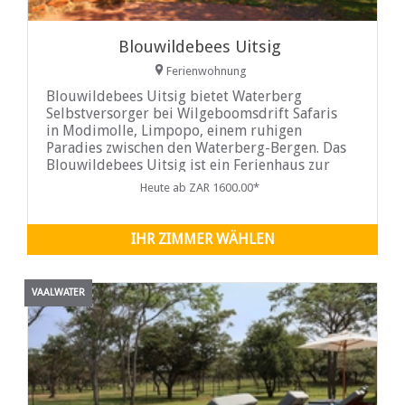
Blouwildebees Uitsig
Ferienwohnung
Blouwildebees Uitsig bietet Waterberg
Selbstversorger bei Wilgeboomsdrift Safaris
in Modimolle, Limpopo, einem ruhigen
Paradies zwischen den Waterberg-Bergen. Das
Blouwildebees Uitsig ist ein Ferienhaus zur
Selbstverpflegung mit Klimaanlage und vier
Heute ab ZAR 1600.00*
Schlafzimmern.
IHR ZIMMER WÄHLEN
VAALWATER