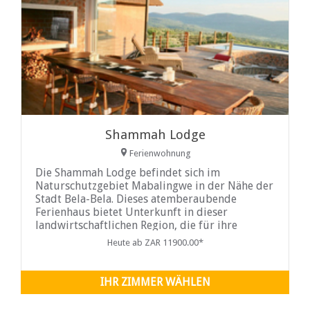
Shammah Lodge
Ferienwohnung
Die Shammah Lodge befindet sich im
Naturschutzgebiet Mabalingwe in der Nähe der
Stadt Bela-Bela. Dieses atemberaubende
Ferienhaus bietet Unterkunft in dieser
landwirtschaftlichen Region, die für ihre
geothermischen heißen Quellen bekannt ist und
Heute ab ZAR 11900.00*
eine Vielzahl natürlicher Attraktionen und
ausgezeichnete Sportmöglichkeiten bietet.
IHR ZIMMER WÄHLEN