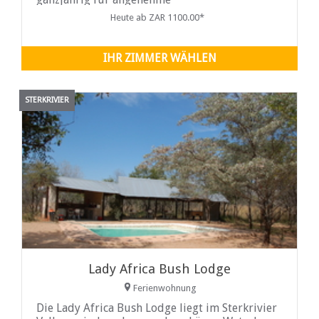
Wetterbedingungen, die Temperaturen liegen
Heute ab ZAR 1100.00*
selten unter 5 Grad oder über 32 Grad. Die
Lodge ist nur 2 Stunden und ...
IHR ZIMMER WÄHLEN
STERKRIVIER
Lady Africa Bush Lodge
Ferienwohnung
Die Lady Africa Bush Lodge liegt im Sterkrivier