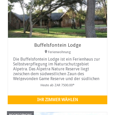
Buffelsfontein Lodge
Ferienwohnung
Die Buffelsfontein Lodge ist ein Ferienhaus zur
Selbstverpflegung im Naturschutzgebiet
Alpetra. Das Alpetra Nature Reserve liegt
zwischen dem südwestlichen Zaun des
Welgevonden Game Reserve und der südlichen
Zaunlinie des Marakele-Nationalparks und
Heute ab ZAR 7500.00*
bietet eine private Buschhütte inmitten
unberührter Natur.
IHR ZIMMER WÄHLEN
MOOKGOPHONG