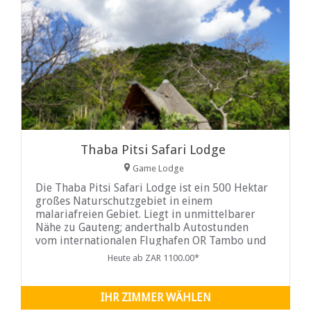
Thaba Pitsi Safari Lodge
Game Lodge
Die Thaba Pitsi Safari Lodge ist ein 500 Hektar
großes Naturschutzgebiet in einem
malariafreien Gebiet. Liegt in unmittelbarer
Nähe zu Gauteng; anderthalb Autostunden
vom internationalen Flughafen OR Tambo und
eine Autostunde von Pretoria entfernt.
Heute ab ZAR 1100.00*
IHR ZIMMER WÄHLEN