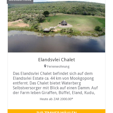
Elandsvlei Chalet
Ferienwohnung
Das Elandsvlei Chalet befindet sich auf dem
Elandsvlei Estate ca. 44 km von Mookgopong
entfernt. Das Chalet bietet Waterberg
Selbstversorger mit Blick auf einen Damm. Auf
der Farm leben Giraffen, Büffel, Eland, Kudu,
Gemsböcke, Zebras, Gnus und viele andere
Heute ab ZAR 2000.00*
Arten.