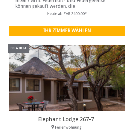
Braai / Grill. Feuerholz- und Feuergelenke
können gekauft werden, die
Übereinstimmungen sind vorhanden. Vor
Heute ab ZAR 2400.00*
IHR ZIMMER WÄHLEN
BELA BELA
Elephant Lodge 267-7
Ferienwohnung