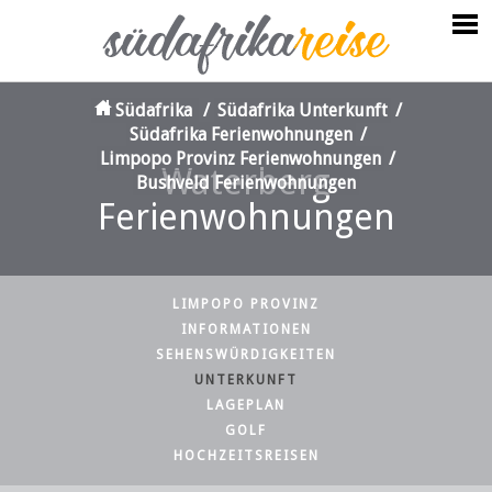
Südafrika
/
Südafrika Unterkunft
/
Südafrika Ferienwohnungen
/
Limpopo Provinz Ferienwohnungen
/
Waterberg
Bushveld Ferienwohnungen
Ferienwohnungen
LIMPOPO PROVINZ
INFORMATIONEN
SEHENSWÜRDIGKEITEN
UNTERKUNFT
LAGEPLAN
GOLF
HOCHZEITSREISEN