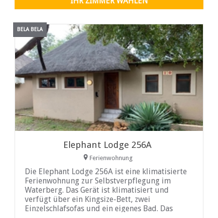
IHR ZIMMER WÄHLEN
BELA BELA
Elephant Lodge 256A
Ferienwohnung
Die Elephant Lodge 256A ist eine klimatisierte
Ferienwohnung zur Selbstverpflegung im
Waterberg. Das Gerät ist klimatisiert und
verfügt über ein Kingsize-Bett, zwei
Einzelschlafsofas und ein eigenes Bad. Das
Wohnzimmer verfügt über Sat-TV und einen