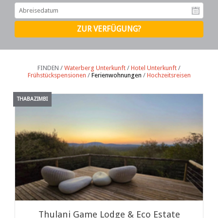
Ab
FINDEN /
Waterberg Unterkunft
/
Hotel Unterkunft
/
Frühstückspensionen
/
Ferienwohnungen
/
Hochzeitsreisen
THABAZIMBI
Thulani Game Lodge & Eco Estate