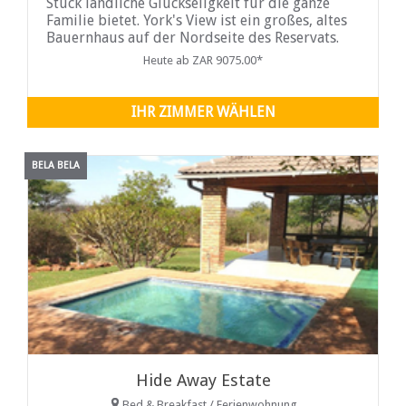
Stück ländliche Glückseligkeit für die ganze
Familie bietet. York's View ist ein großes, altes
Bauernhaus auf der Nordseite des Reservats.
Das Haus verfügt über sechs Schlafzimmer und
Heute ab ZAR 9075.00*
bietet Platz für 12 Gäste.
IHR ZIMMER WÄHLEN
BELA BELA
Hide Away Estate
Bed & Breakfast / Ferienwohnung