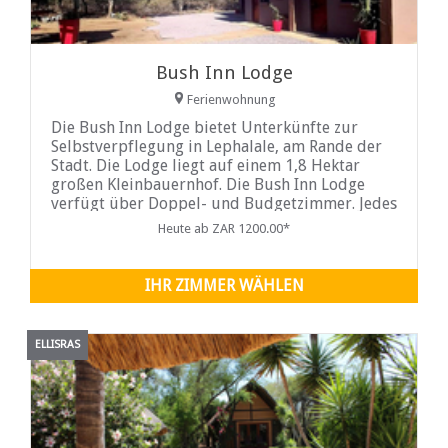
Bush Inn Lodge
Ferienwohnung
Die Bush Inn Lodge bietet Unterkünfte zur
Selbstverpflegung in Lephalale, am Rande der
Stadt. Die Lodge liegt auf einem 1,8 Hektar
großen Kleinbauernhof. Die Bush Inn Lodge
verfügt über Doppel- und Budgetzimmer. Jedes
Zimmer ist mit einem Doppelbett ausgestattet
Heute ab ZAR 1200.00*
und verfügt über ein eigenes Badezimmer mit
Dusche, Toilette und Waschbecken. Die Küche
ist mit einem Kühlschrank, einem
IHR ZIMMER WÄHLEN
ELLISRAS