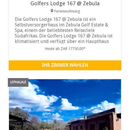
Golfers Lodge 167 @ Zebula
Ferienwohnung
Die Golfers Lodge 167 @ Zebula ist ein
Selbstversorgerhaus im Zebula Golf Estate &
Spa, einem der beliebtesten Reiseziele
Südafrikas. Die Golfers Lodge 167 @ Zebula ist
klimatisiert und verfügt über ein Haupthaus
mit sechs Chalets. Jedes Chalet verfügt über
Heute ab ZAR 17750.00*
zwei Schlafzimmer mit Queensize-Betten und
ein Gemeinschaftsbad mit Badewanne
IHR ZIMMER WÄHLEN
LEPHALALE