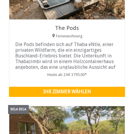
The Pods
Ferienwohnung
Die Pods befinden sich auf Thaba eNtle, einer
privaten Wildfarm, die ein einzigartiges
Buschland-Erlebnis bietet. Die Unterkunft in
Thabazimbi wird in einem Holzcontainerhaus
angeboten, das eine unglaubliche Aussicht auf
die umliegende Thaba eNtle Private Boutique
Heute ab ZAR 3795.00*
Game Farm bietet.
IHR ZIMMER WÄHLEN
BELA BELA