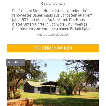
Ferienwohnung
Das Lindani Stone House ist ein wunderschön
renoviertes Bauernhaus aus Sandstein aus dem
Jahr 1937 mit einem Außenrund. Das Haus
bietet Unterkünfte in Vaalwater, nur wenige
Gehminuten vom wunderschönen Picknickplatz
Makgethelo entfernt und liegt zentral für
Heute ab ZAR 3700.00*
Wildbeobachtungen, Wanderungen und
Mountainbikes.
IHR ZIMMER WÄHLEN
MODIMOLLE