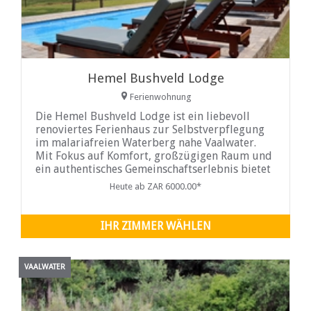
Hemel Bushveld Lodge
Ferienwohnung
Die Hemel Bushveld Lodge ist ein liebevoll
renoviertes Ferienhaus zur Selbstverpflegung
im malariafreien Waterberg nahe Vaalwater.
Mit Fokus auf Komfort, großzügigen Raum und
ein authentisches Gemeinschaftserlebnis bietet
die Lodge eine harmonische Verbindung von
Heute ab ZAR 6000.00*
erholsamer Abgeschiedenheit und
Erkundungsmöglichkeiten in der Natur.
IHR ZIMMER WÄHLEN
VAALWATER