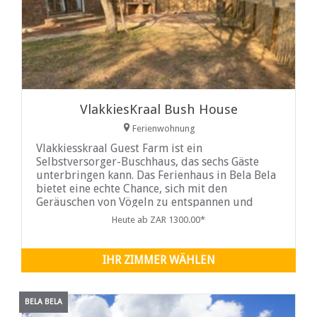
VlakkiesKraal Bush House
Ferienwohnung
Vlakkiesskraal Guest Farm ist ein
Selbstversorger-Buschhaus, das sechs Gäste
unterbringen kann. Das Ferienhaus in Bela Bela
bietet eine echte Chance, sich mit den
Geräuschen von Vögeln zu entspannen und
Impala, Blesbok und Bushbabies zu besuchen,
Heute ab ZAR 1300.00*
da sich einige der Highlights Gäste freuen
können.
IHR ZIMMER WÄHLEN
BELA BELA