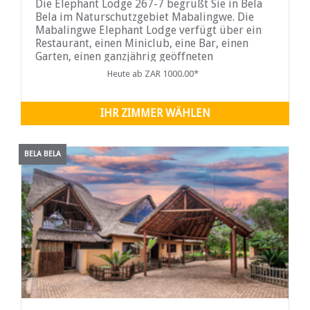
Die Elephant Lodge 267-7 begrüßt Sie in Bela
Bela im Naturschutzgebiet Mabalingwe. Die
Mabalingwe Elephant Lodge verfügt über ein
Restaurant, einen Miniclub, eine Bar, einen
Garten, einen ganzjährig geöffneten
Außenpool und einen Kinderspielplatz.
Heute ab ZAR 1000.00*
IHR ZIMMER WÄHLEN
BELA BELA