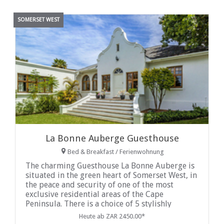
SOMERSET WEST
La Bonne Auberge Guesthouse
Bed & Breakfast / Ferienwohnung
The charming Guesthouse La Bonne Auberge is
situated in the green heart of Somerset West, in
the peace and security of one of the most
exclusive residential areas of the Cape
Peninsula. There is a choice of 5 stylishly
furnished and beautifully appointed bedrooms
Heute ab ZAR 2450.00*
- each with en-suite ...