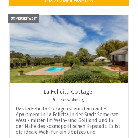
IHR ZIMMER WÄHLEN
in einer ruhigen, sicheren Umgebung, die auf
Komfort und Privatsphäre ausgelegt ist.
SOMERSET WEST
La Felicita Cottage
Ferienwohnung
Das La Felicita Cottage ist ein charmantes
Apartment in La Felicita in der Stadt Somerset
West - mitten im Wein- und Golfland und in
der Nähe des kosmopolitischen Kapstadt. Es ist
die ideale Wahl für ein üppiges und
unvergessliches Urlaubserlebnis.