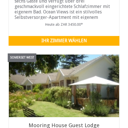
sechs Gäste und verfügt über drei
geschmackvoll eingerichtete Schlafzimmer mit
eigenem Bad. Ocean Views ist ein stilvolles
Selbstversorger-Apartment mit eigenem
Eingang im mittleren Stockwerk einer eleganten
Heute ab ZAR 3450.00*
mehrstöckigen Villa am prestigeträchtigen
Suikerbossie Drive in Gordon's Bay. An den
Berghängen gelegen
IHR ZIMMER WÄHLEN
SOMERSET WEST
Mooring House Guest Lodge