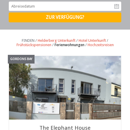
Ab
FINDEN /
Helderberg Unterkunft
/
Hotel Unterkunft
/
Frühstückspensionen
/
Ferienwohnungen
/
Hochzeitsreisen
GORDONS BAY
The Elephant House