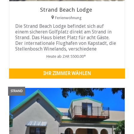
Strand Beach Lodge
Ferienwohnung
Die Strand Beach Lodge befindet sich auf
einem sicheren Golfplatz direkt am Strand in
Strand. Das Haus bietet Platz für acht Gäste.
Der internationale Flughafen von Kapstadt, die
Stellenbosch Winelands, verschiedene
Golfplätze und die Victoria und Alfred
Heute ab ZAR 5500.00*
Waterfront sind alle innerhalb einer 30-
minütigen Fahrt erreichbar...
IHR ZIMMER WÄHLEN
STRAND