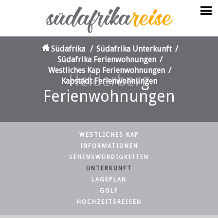
Südafrika
/
Südafrika Unterkunft
/
Südafrika Ferienwohnungen
/
Westliches Kap Ferienwohnungen
/
Helderberg
Kapstadt Ferienwohnungen
Ferienwohnungen
WESTLICHES KAP
INFORMATIONEN
SEHENSWÜRDIGKEITEN
UNTERKUNFT
LAGEPLAN
GOLF
HOCHZEITSREISEN