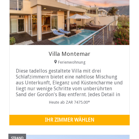
Villa Montemar
Ferienwohnung
Diese tadellos gestaltete Villa mit drei
Schlafzimmern bietet eine nahtlose Mischung
aus Unterkunft, Eleganz und Küstencharme und
liegt nur wenige Schritte vom unberührten
Sand der Gordon's Bay entfernt. Jedes Detail in
diesem kürzlich renovierten Rückzugsort erfüllt
Heute ab ZAR 7475.00*
Ihren Wunsch nach Ruhe oder Abenteuer, und
die bezaubernden Cape Winelands liegen ganz
in der Nähe.
IHR ZIMMER WÄHLEN
STRAND