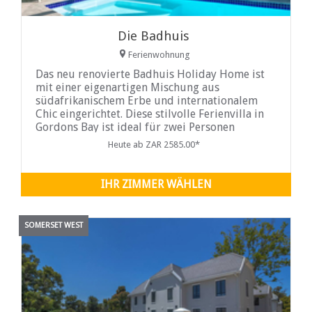
Die Badhuis
Ferienwohnung
Das neu renovierte Badhuis Holiday Home ist
mit einer eigenartigen Mischung aus
südafrikanischem Erbe und internationalem
Chic eingerichtet. Diese stilvolle Ferienvilla in
Gordons Bay ist ideal für zwei Personen
geeignet, kann aber bis zu vier Gäste auf
Heute ab ZAR 2585.00*
Selbstversorger-Basis...
IHR ZIMMER WÄHLEN
SOMERSET WEST