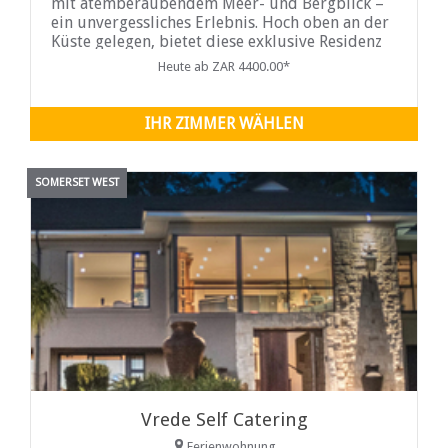
mit atemberaubendem Meer- und Bergblick –
ein unvergessliches Erlebnis. Hoch oben an der
Küste gelegen, bietet diese exklusive Residenz
einen ungestörten Panoramablick über die
Heute ab ZAR 4400.00*
Bucht, die Küste und die ferne Helderberg-
Bergkette.
IHR ZIMMER WÄHLEN
SOMERSET WEST
Vrede Self Catering
Ferienwohnung