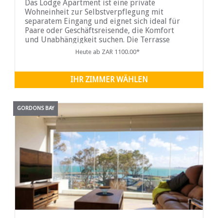
Das Lodge Apartment ist eine private
Wohneinheit zur Selbstverpflegung mit
separatem Eingang und eignet sich ideal für
Paare oder Geschäftsreisende, die Komfort
und Unabhängigkeit suchen. Die Terrasse
bietet einen ungestörten Blick auf die
Heute ab ZAR 1100.00*
Helderberg- und Hottentots-Holland-Berge
und lädt zum Entspannen und Genießen der
Landschaft ein.
IHR ZIMMER WÄHLEN
GORDONS BAY