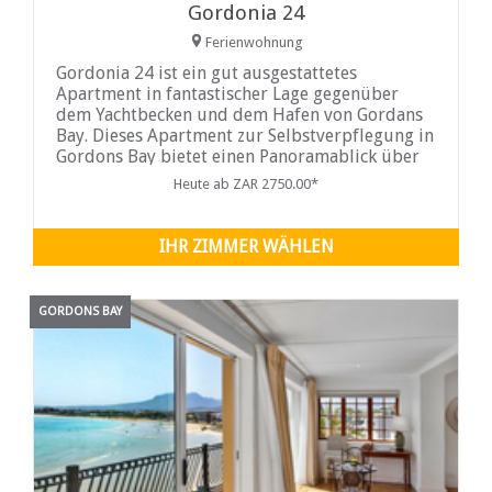
Gordonia 24
Ferienwohnung
Gordonia 24 ist ein gut ausgestattetes
Apartment in fantastischer Lage gegenüber
dem Yachtbecken und dem Hafen von Gordans
Bay. Dieses Apartment zur Selbstverpflegung in
Gordons Bay bietet einen Panoramablick über
die False Bay und den Tafelberg mit herrlichem
Heute ab ZAR 2750.00*
Meerblick und Sonnenuntergängen.
IHR ZIMMER WÄHLEN
GORDONS BAY