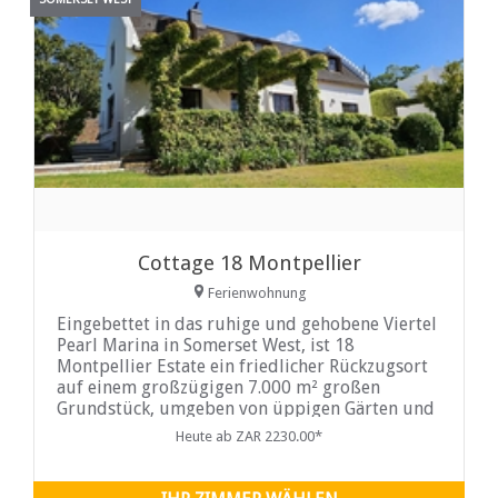
Cottage 18 Montpellier
Ferienwohnung
Eingebettet in das ruhige und gehobene Viertel
Pearl Marina in Somerset West, ist 18
Montpellier Estate ein friedlicher Rückzugsort
auf einem großzügigen 7.000 m² großen
Grundstück, umgeben von üppigen Gärten und
einer beeindruckenden Berglandschaft. Gäste
Heute ab ZAR 2230.00*
genießen einen weiten Blick sowohl auf den
Helderberg Mountain als auch auf die
Hottentots Holland Mountains und entspannen