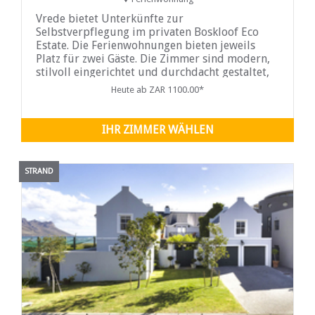
Vrede bietet Unterkünfte zur
Selbstverpflegung im privaten Boskloof Eco
Estate. Die Ferienwohnungen bieten jeweils
Platz für zwei Gäste. Die Zimmer sind modern,
stilvoll eingerichtet und durchdacht gestaltet,
um Ihren Komfort und Ihre Privatsphäre zu
Heute ab ZAR 1100.00*
gewährleisten. Alle Wohnungen verfügen über
Smart-TVs. Sichere Parkplätze,
Wäschemöglichkeiten und Reinigungsdienste
IHR ZIMMER WÄHLEN
stehen vor Ort zur
STRAND