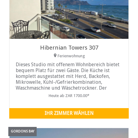
Hibernian Towers 307
Ferienwohnung
Dieses Studio mit offenem Wohnbereich bietet
bequem Platz für zwei Gäste. Die Küche ist
komplett ausgestattet mit Herd, Backofen,
Mikrowelle, Kühl-/Gefrierkombination,
Waschmaschine und Wäschetrockner. Der
Wohnbereich bietet bequeme
Heute ab ZAR 1700.00*
Sitzgelegenheiten, einen LCD-Fernseher, einen
DVD-Player und WLAN-Anschluss. Von hier aus
gelangen Sie auf einen privaten
IHR ZIMMER WÄHLEN
GORDONS BAY