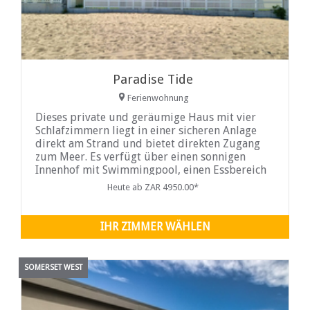
Paradise Tide
Ferienwohnung
Dieses private und geräumige Haus mit vier
Schlafzimmern liegt in einer sicheren Anlage
direkt am Strand und bietet direkten Zugang
zum Meer. Es verfügt über einen sonnigen
Innenhof mit Swimmingpool, einen Essbereich
im Freien für Mahlzeiten unter freiem
Heute ab ZAR 4950.00*
Himmel, eine voll ausgestattete Küche und
offene Wohnbereiche, der ideale Rückzugsort
für entspanntes
IHR ZIMMER WÄHLEN
SOMERSET WEST