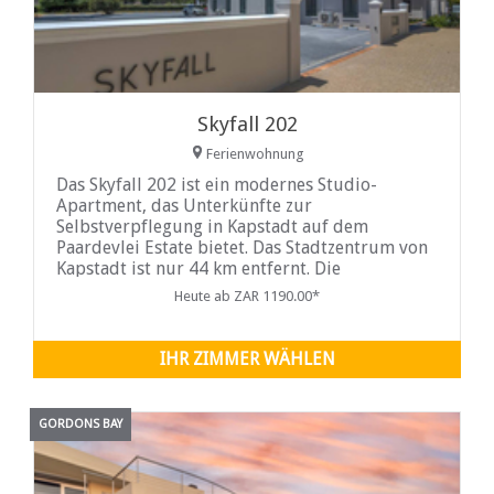
Skyfall 202
Ferienwohnung
Das Skyfall 202 ist ein modernes Studio-
Apartment, das Unterkünfte zur
Selbstverpflegung in Kapstadt auf dem
Paardevlei Estate bietet. Das Stadtzentrum von
Kapstadt ist nur 44 km entfernt. Die
Einkaufszentren Somerset und Sanctuary
Heute ab ZAR 1190.00*
befinden sich gegenüber und nur wenige
Minuten von Paardevlei entfernt.
IHR ZIMMER WÄHLEN
GORDONS BAY