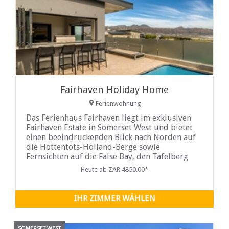
Fairhaven Holiday Home
Ferienwohnung
Das Ferienhaus Fairhaven liegt im exklusiven
Fairhaven Estate in Somerset West und bietet
einen beeindruckenden Blick nach Norden auf
die Hottentots-Holland-Berge sowie
Fernsichten auf die False Bay, den Tafelberg
und Cape Point. Die Unterkunft eignet sich
Heute ab ZAR 4850.00*
ideal für Familien und Geschäftsreisende, die
Komfort, Privatsphäre und eine gute
Anbindung an die Helderberg-Region suchen.
IHR ZIMMER WÄHLEN
SOMERSET WEST