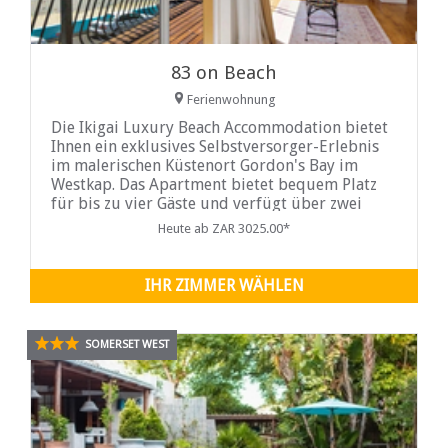
83 on Beach
Ferienwohnung
Die Ikigai Luxury Beach Accommodation bietet
Ihnen ein exklusives Selbstversorger-Erlebnis
im malerischen Küstenort Gordon's Bay im
Westkap. Das Apartment bietet bequem Platz
für bis zu vier Gäste und verfügt über zwei
geschmackvoll eingerichtete Schlafzimmer mit
Heute ab ZAR 3025.00*
jeweils eigenem Bad für zusätzlichen Komfort
und Privatsphäre.
IHR ZIMMER WÄHLEN
SOMERSET WEST