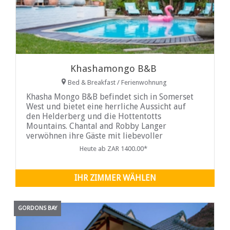
Khashamongo B&B
Bed & Breakfast / Ferienwohnung
Khasha Mongo B&B befindet sich in Somerset
West und bietet eine herrliche Aussicht auf
den Helderberg und die Hottentotts
Mountains. Chantal and Robby Langer
verwöhnen ihre Gäste mit liebevoller
Gastlichkeit in afrikanischer Atmosphäre ...
Heute ab ZAR 1400.00*
IHR ZIMMER WÄHLEN
GORDONS BAY