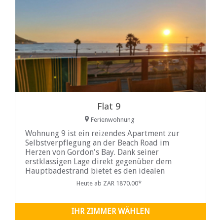
Flat 9
Ferienwohnung
Wohnung 9 ist ein reizendes Apartment zur
Selbstverpflegung an der Beach Road im
Herzen von Gordon's Bay. Dank seiner
erstklassigen Lage direkt gegenüber dem
Hauptbadestrand bietet es den idealen
Rahmen für einen entspannten Küstenurlaub.
Heute ab ZAR 1870.00*
Dieses klimatisierte Apartment bietet Platz für
vier Personen und verfügt über zwei
Schlafzimmer und zwei Badezimmer.
IHR ZIMMER WÄHLEN