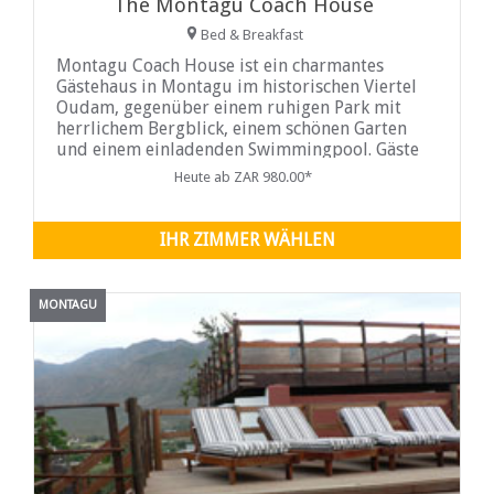
The Montagu Coach House
Bed & Breakfast
Montagu Coach House ist ein charmantes
Gästehaus in Montagu im historischen Viertel
Oudam, gegenüber einem ruhigen Park mit
herrlichem Bergblick, einem schönen Garten
und einem einladenden Swimmingpool. Gäste
haben die Wahl zwischen privaten, luxuriösen
Heute ab ZAR 980.00*
Schlafzimmern mit eigenem Bad und Kingsize-
Bett. Ventilatoren und Heizdecken sorgen für
Komfort und eine
IHR ZIMMER WÄHLEN
MONTAGU