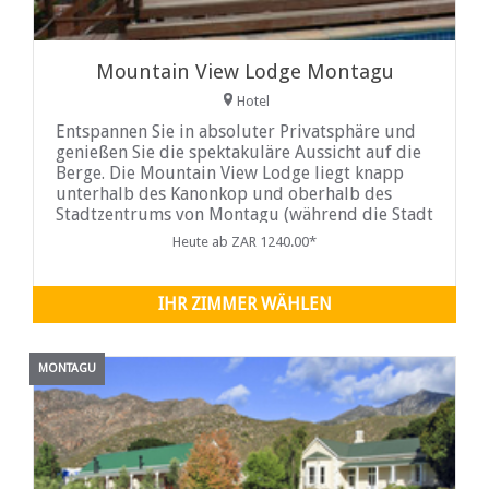
Mountain View Lodge Montagu
Hotel
Entspannen Sie in absoluter Privatsphäre und
genießen Sie die spektakuläre Aussicht auf die
Berge. Die Mountain View Lodge liegt knapp
unterhalb des Kanonkop und oberhalb des
Stadtzentrums von Montagu (während die Stadt
zu Fuß erreichbar ist) und ist fast vollständig
Heute ab ZAR 1240.00*
von der Straße...
IHR ZIMMER WÄHLEN
MONTAGU