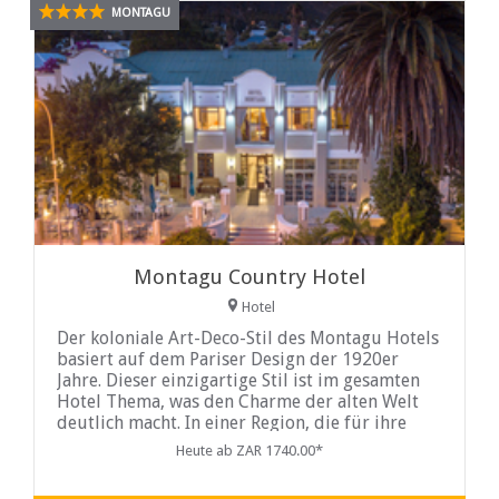
MONTAGU
Montagu Country Hotel
Hotel
Der koloniale Art-Deco-Stil des Montagu Hotels
basiert auf dem Pariser Design der 1920er
Jahre. Dieser einzigartige Stil ist im gesamten
Hotel Thema, was den Charme der alten Welt
deutlich macht. In einer Region, die für ihre
Gastfreundschaft bekannt ist, streben die
Heute ab ZAR 1740.00*
Mitarbeiter des Hotels nach persönlichem, aber
professionellem Service.