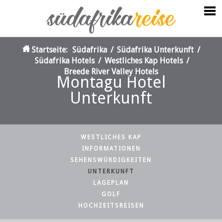
Startseite:
Südafrika
/
Südafrika Unterkunft
/
Südafrika Hotels
/
Westliches Kap Hotels
/
Breede River Valley Hotels
Montagu Hotel
Unterkunft
WESTLICHES KAP
INFORMATIONEN
SEHENSWÜRDIGKEITEN
UNTERKUNFT
LAGEPLAN
GOLF
HOCHZEITSREISEN