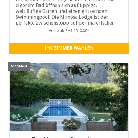
eigenem Bad öffnen sich auf üppige,
weitläufige Gärten und einen glitzernden
Swimmingpool. Die Mimosa Lodge ist der
perfekte Zwischenstopp auf der malerischen
Strecke zwischen Kapstadt, Oudtshoorn und der
Heute ab ZAR 1510.00*
Garden Route. Mit dem Robertson Wine Valley,
nur einen Steinwurf entfernt,
IHR ZIMMER WÄHLEN
MONTAGU