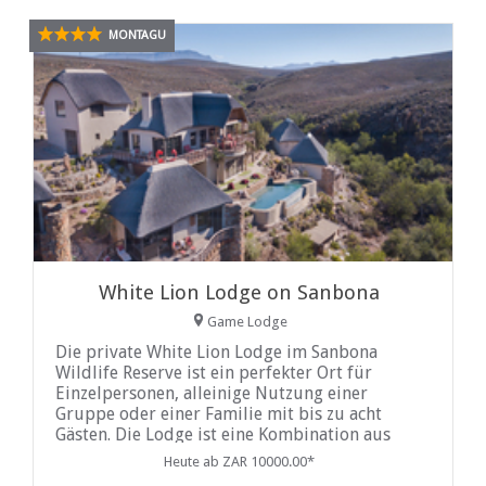
MONTAGU
White Lion Lodge on Sanbona
Game Lodge
Die private White Lion Lodge im Sanbona
Wildlife Reserve ist ein perfekter Ort für
Einzelpersonen, alleinige Nutzung einer
Gruppe oder einer Familie mit bis zu acht
Gästen. Die Lodge ist eine Kombination aus
zeitgenössischem Dekor mit Karoussandstein,
Heute ab ZAR 10000.00*
Holz, Reet, luftigen...